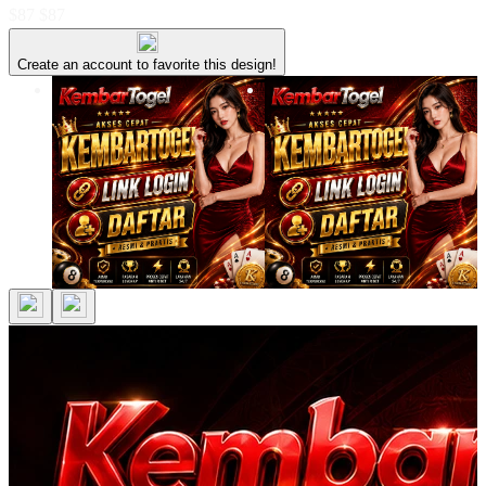
$87
$87
Create an account to favorite this design!