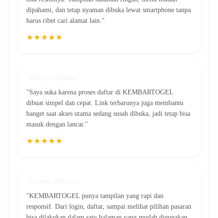
dipahami, dan tetap nyaman dibuka lewat smartphone tanpa
harus ribet cari alamat lain."
★★★★★
"Bagas Saputra"
"Saya suka karena proses daftar di KEMBARTOGEL
dibuat simpel dan cepat. Link terbarunya juga membantu
banget saat akses utama sedang susah dibuka, jadi tetap bisa
masuk dengan lancar."
★★★★★
"Nanda Wijaya"
"KEMBARTOGEL punya tampilan yang rapi dan
responsif. Dari login, daftar, sampai melihat pilihan pasaran
bisa dilakukan dalam satu halaman yang mudah digunakan,