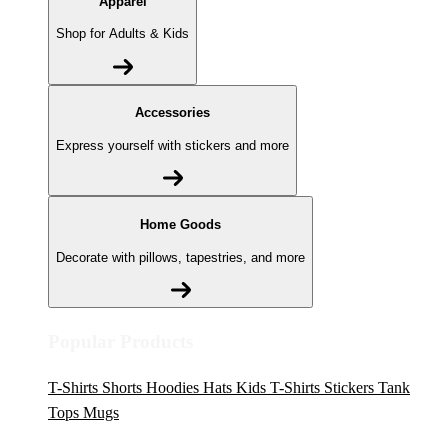
Apparel
Shop for Adults & Kids
Accessories
Express yourself with stickers and more
Home Goods
Decorate with pillows, tapestries, and more
Popular Products
T-Shirts
Shorts
Hoodies
Hats
Kids T-Shirts
Stickers
Tank
Tops
Mugs